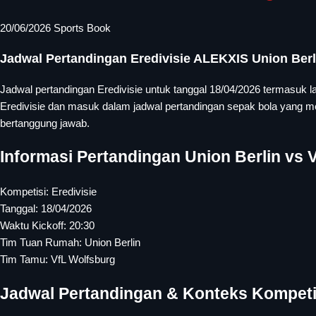
20/06/2026
Sports Book
Jadwal Pertandingan Eredivisie ALEKXIS Union Berl
Jadwal pertandingan Eredivisie untuk tanggal 18/04/2026 termasuk l
Eredivisie dan masuk dalam jadwal pertandingan sepak bola yang men
bertanggung jawab.
Informasi Pertandingan Union Berlin vs 
Kompetisi: Eredivisie
Tanggal: 18/04/2026
Waktu Kickoff: 20:30
Tim Tuan Rumah: Union Berlin
Tim Tamu: VfL Wolfsburg
Jadwal Pertandingan & Konteks Kompeti