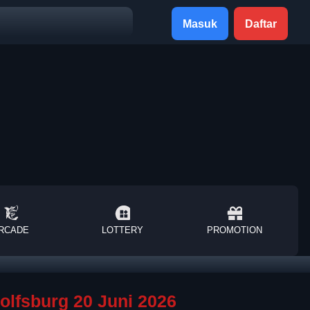
Masuk
Daftar
RCADE
LOTTERY
PROMOTION
olfsburg 20 Juni 2026