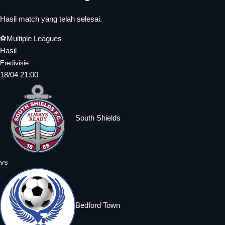
Hasil match yang telah selesai.
⚽
Multiple Leagues
Hasil
Eredivisie
18/04 21:00
South Shields
vs
Bedford Town