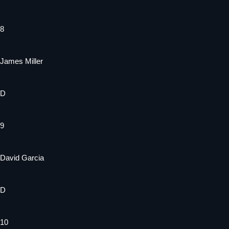
8
James Miller
D
9
David Garcia
D
10