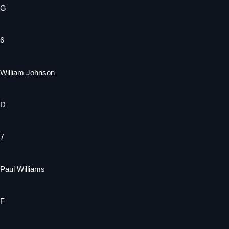
G
6
William Johnson
D
7
Paul Williams
F