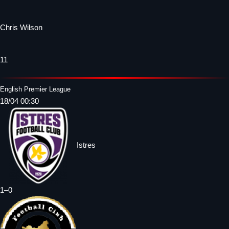
Chris Wilson
11
English Premier League
18/04 00:30
Istres
1
–
0