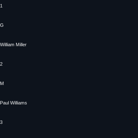
1
G
William Miller
2
M
Paul Williams
3