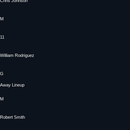
Chris Johnson
M
11
William Rodriguez
G
Away Lineup
M
Robert Smith