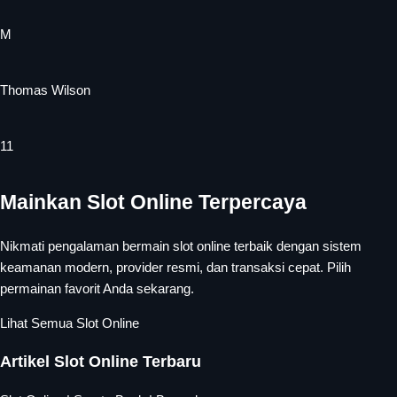
M
Thomas Wilson
11
Mainkan Slot Online Terpercaya
Nikmati pengalaman bermain slot online terbaik dengan sistem
keamanan modern, provider resmi, dan transaksi cepat. Pilih
permainan favorit Anda sekarang.
Lihat Semua Slot Online
Artikel Slot Online Terbaru