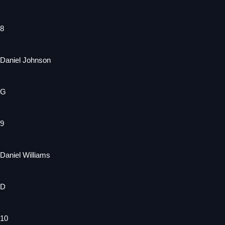
8
Daniel Johnson
G
9
Daniel Williams
D
10