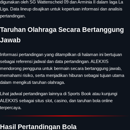
digunakan oleh SG Wattenscheid 09 dan Arminia II dalam laga La
Liga. Data lineup disajikan untuk keperluan informasi dan analisis
pertandingan.
Taruhan Olahraga Secara Bertanggung
Jawab
Informasi pertandingan yang ditampilkan di halaman ini bertujuan
sebagai referensi jadwal dan data pertandingan. ALEKXIS
mendorong pengguna untuk bermain secara bertanggung jawab,
memahami risiko, serta menjadikan hiburan sebagai tujuan utama
dalam mengikuti taruhan olahraga.
Lihat jadwal pertandingan lainnya di
Sports Book
atau kunjungi
ALEKXIS
sebagai situs slot, casino, dan taruhan bola online
terpercaya.
Hasil Pertandingan Bola