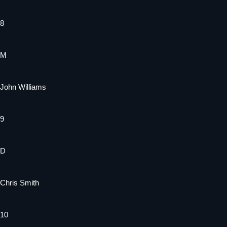
8
M
John Williams
9
D
Chris Smith
10