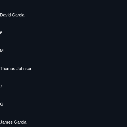
David Garcia
6
M
Thomas Johnson
7
G
James Garcia