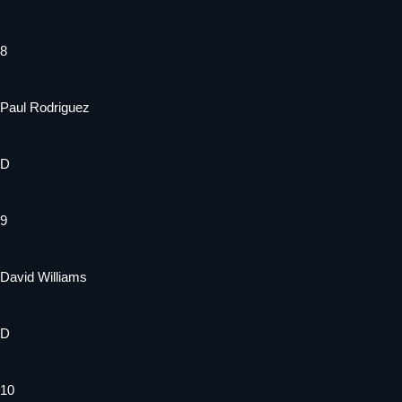
8
Paul Rodriguez
D
9
David Williams
D
10