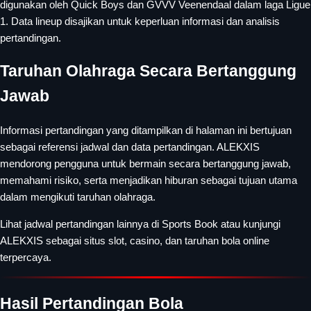
digunakan oleh Quick Boys dan GVVV Veenendaal dalam laga Ligue
1. Data lineup disajikan untuk keperluan informasi dan analisis
pertandingan.
Taruhan Olahraga Secara Bertanggung
Jawab
Informasi pertandingan yang ditampilkan di halaman ini bertujuan
sebagai referensi jadwal dan data pertandingan. ALEKXIS
mendorong pengguna untuk bermain secara bertanggung jawab,
memahami risiko, serta menjadikan hiburan sebagai tujuan utama
dalam mengikuti taruhan olahraga.
Lihat jadwal pertandingan lainnya di
Sports Book
atau kunjungi
ALEKXIS
sebagai situs slot, casino, dan taruhan bola online
terpercaya.
Hasil Pertandingan Bola