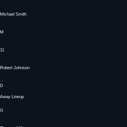
Michael Smith
M
11
Robert Johnson
D
Away Lineup
G