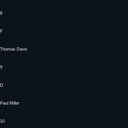
8
F
Thomas Davis
9
D
Paul Miller
10