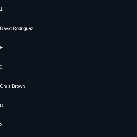
1
David Rodriguez
F
2
Chris Brown
D
3