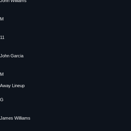
John Williams
M
11
John Garcia
M
Away Lineup
G
James Williams