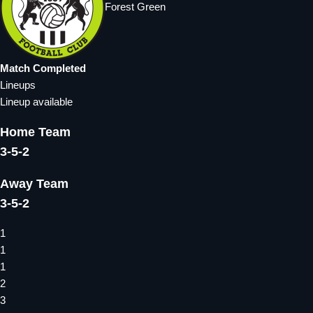
Forest Green
Match Completed
Lineups
Lineup available
Home Team
3-5-2
Away Team
3-5-2
1
1
1
2
3