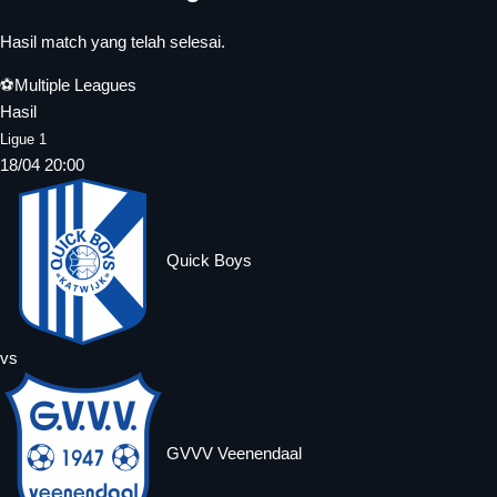
Hasil match yang telah selesai.
⚽
Multiple Leagues
Hasil
Ligue 1
18/04 20:00
Quick Boys
vs
GVVV Veenendaal