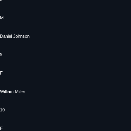
M
Daniel Johnson
9
F
William Miller
10
F