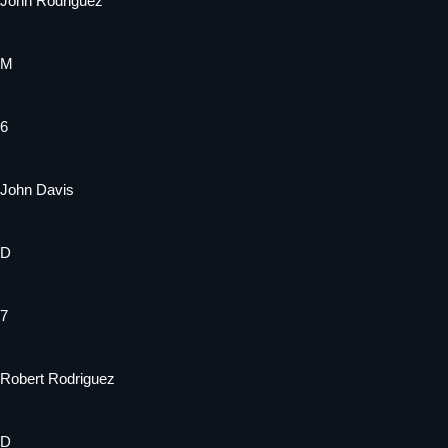
John Rodriguez
M
6
John Davis
D
7
Robert Rodriguez
D