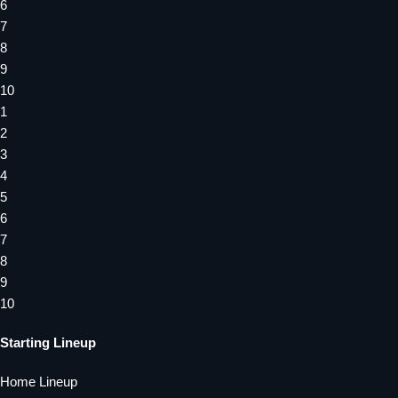
6
7
8
9
10
1
2
3
4
5
6
7
8
9
10
Starting Lineup
Home Lineup