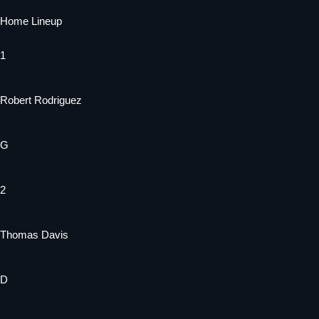
Home Lineup
1
Robert Rodriguez
G
2
Thomas Davis
D