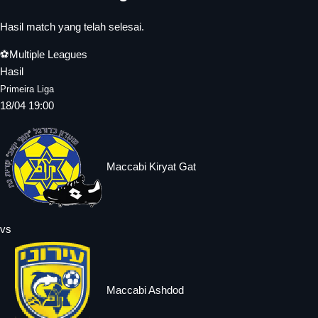
Hasil match yang telah selesai.
⚽
Multiple Leagues
Hasil
Primeira Liga
18/04 19:00
Maccabi Kiryat Gat
vs
Maccabi Ashdod