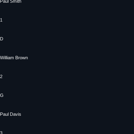
Paul Smith
1
D
William Brown
2
G
Paul Davis
3