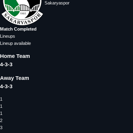
Sakaryaspor
Match Completed
Lineups
Lineup available
Home Team
4-3-3
Away Team
4-3-3
1
1
1
2
3