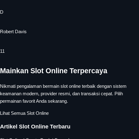
D
Robert Davis
11
Mainkan Slot Online Terpercaya
Nikmati pengalaman bermain slot online terbaik dengan sistem
keamanan modern, provider resmi, dan transaksi cepat. Pilih
permainan favorit Anda sekarang.
Lihat Semua Slot Online
Artikel Slot Online Terbaru