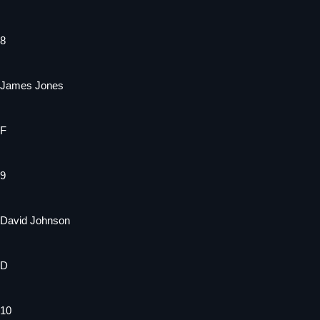
8
James Jones
F
9
David Johnson
D
10