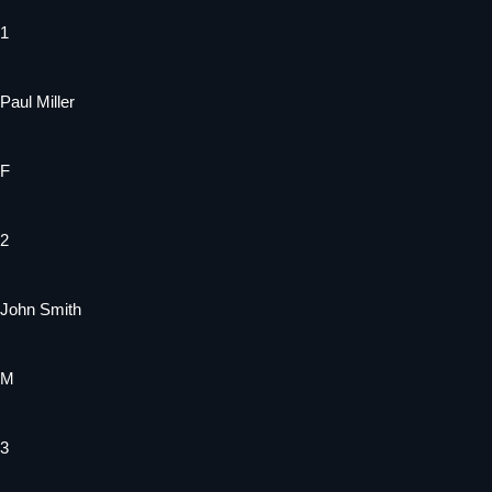
1
Paul Miller
F
2
John Smith
M
3