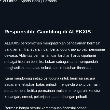
Slot Online
|
Sports Book
|
Beranda
Responsible Gambling di ALEKXIS
ALEKXIS berkomitmen menghadirkan pengalaman bermain
yang aman, transparan, dan bertanggung jawab bagi pengguna
dewasa. Aktivitas permainan dan taruhan harus dipahami
sebagai hiburan berisiko, bukan sebagai cara memperoleh
penghasilan tetap atau solusi atas kebutuhan finansial.
Kami mendorong setiap pengguna untuk bermain secara
sadar, menetapkan batas pribadi, mengelola waktu bermain,
serta berhenti ketika permainan mulai memengaruhi kondisi
keuangan, emosi, pekerjaan, atau hubungan pribadi.
Bermain hanya sesuai kemampuan finansial pribadi.