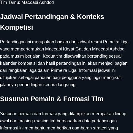
Tim Tamu: Maccabi Ashdod
Jadwal Pertandingan & Konteks
Kompetisi
Pertandingan ini merupakan bagian dari jadwal resmi Primeira Liga
yang mempertemukan Maccabi Kiryat Gat dan Maccabi Ashdod
pada musim berjalan. Kedua tim dijadwalkan bertanding sesuai
kalender kompetisi dan hasil pertandingan ini akan menjadi bagian
dari rangkaian laga dalam Primeira Liga. Informasi jadwal ini
ditujukan sebagai panduan bagi pengguna yang ingin mengikuti
jalannya pertandingan secara langsung.
Susunan Pemain & Formasi Tim
Susunan pemain dan formasi yang ditampilkan merupakan lineup
awal dari masing-masing tim berdasarkan data pertandingan.
Informasi ini membantu memberikan gambaran strategi yang