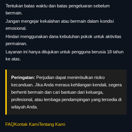
Tentukan batas waktu dan batas pengeluaran sebelum
bermain.
Jangan mengejar kekalahan atau bermain dalam kondisi
emosional.
Hindari menggunakan dana kebutuhan pokok untuk aktivitas
permainan.
Layanan ini hanya ditujukan untuk pengguna berusia 18 tahun
ke atas.
Peringatan:
Perjudian dapat menimbulkan risiko
kecanduan. Jika Anda merasa kehilangan kendali, segera
berhenti bermain dan cari bantuan dari keluarga,
profesional, atau lembaga pendampingan yang tersedia di
wilayah Anda.
FAQ
Kontak Kami
Tentang Kami