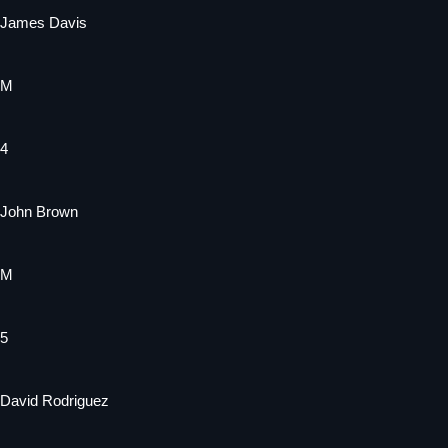
James Davis
M
4
John Brown
M
5
David Rodriguez