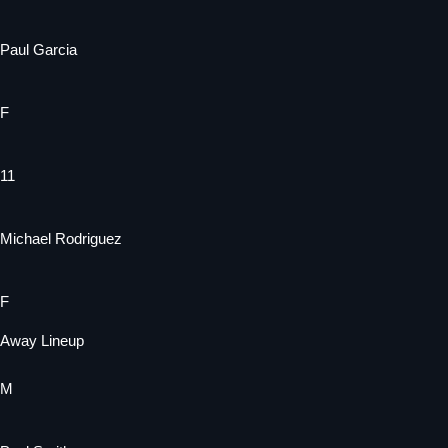
Paul Garcia
F
11
Michael Rodriguez
F
Away Lineup
M