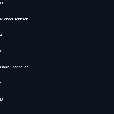
D
Michael Johnson
4
F
Daniel Rodriguez
5
D