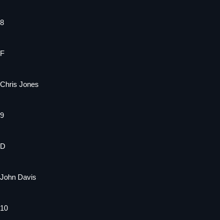
8
F
Chris Jones
9
D
John Davis
10