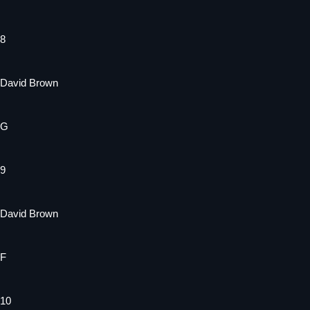
8
David Brown
G
9
David Brown
F
10