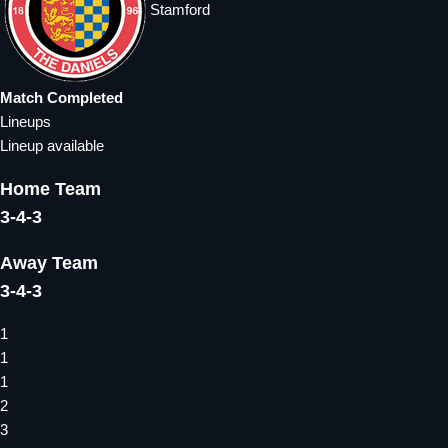
Stamford
Match Completed
Lineups
Lineup available
Home Team
3-4-3
Away Team
3-4-3
1
1
1
2
3