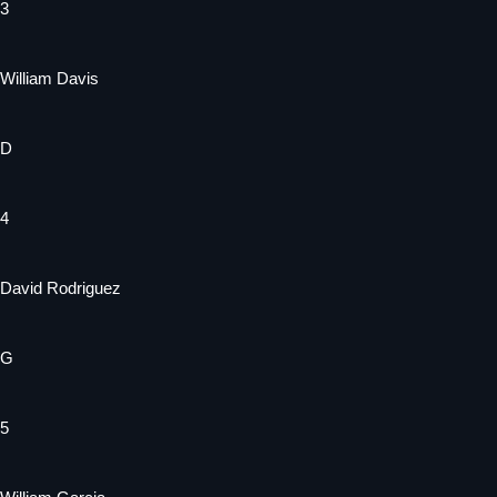
3
William Davis
D
4
David Rodriguez
G
5