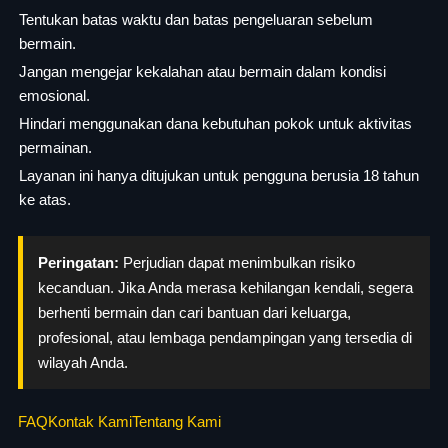
Tentukan batas waktu dan batas pengeluaran sebelum
bermain.
Jangan mengejar kekalahan atau bermain dalam kondisi
emosional.
Hindari menggunakan dana kebutuhan pokok untuk aktivitas
permainan.
Layanan ini hanya ditujukan untuk pengguna berusia 18 tahun
ke atas.
Peringatan:
Perjudian dapat menimbulkan risiko
kecanduan. Jika Anda merasa kehilangan kendali, segera
berhenti bermain dan cari bantuan dari keluarga,
profesional, atau lembaga pendampingan yang tersedia di
wilayah Anda.
FAQ
Kontak Kami
Tentang Kami