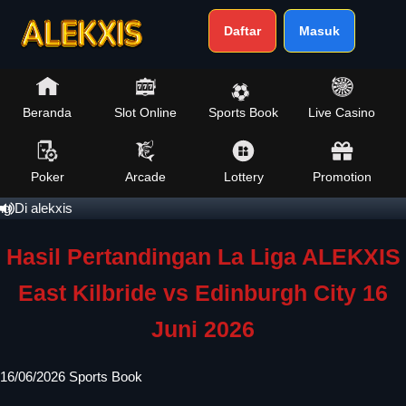
Daftar
Masuk
Beranda
Slot Online
Sports Book
Live Casino
Poker
Arcade
Lottery
Promotion
 alekxis
Hasil Pertandingan La Liga ALEKXIS
East Kilbride vs Edinburgh City 16
Juni 2026
16/06/2026
Sports Book