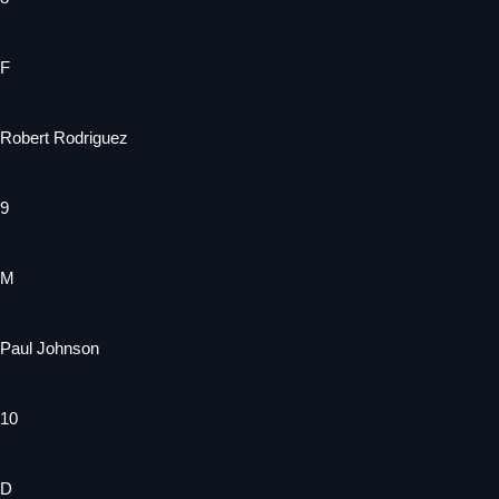
F
Robert Rodriguez
9
M
Paul Johnson
10
D