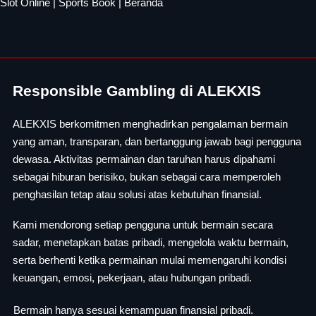
Slot Online
|
Sports Book
|
Beranda
Responsible Gambling di ALEKXIS
ALEKXIS berkomitmen menghadirkan pengalaman bermain
yang aman, transparan, dan bertanggung jawab bagi pengguna
dewasa. Aktivitas permainan dan taruhan harus dipahami
sebagai hiburan berisiko, bukan sebagai cara memperoleh
penghasilan tetap atau solusi atas kebutuhan finansial.
Kami mendorong setiap pengguna untuk bermain secara
sadar, menetapkan batas pribadi, mengelola waktu bermain,
serta berhenti ketika permainan mulai memengaruhi kondisi
keuangan, emosi, pekerjaan, atau hubungan pribadi.
Bermain hanya sesuai kemampuan finansial pribadi.