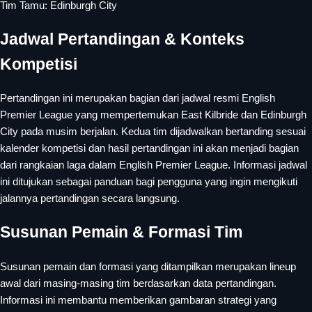
Tim Tamu: Edinburgh City
Jadwal Pertandingan & Konteks
Kompetisi
Pertandingan ini merupakan bagian dari jadwal resmi English
Premier League yang mempertemukan East Kilbride dan Edinburgh
City pada musim berjalan. Kedua tim dijadwalkan bertanding sesuai
kalender kompetisi dan hasil pertandingan ini akan menjadi bagian
dari rangkaian laga dalam English Premier League. Informasi jadwal
ini ditujukan sebagai panduan bagi pengguna yang ingin mengikuti
jalannya pertandingan secara langsung.
Susunan Pemain & Formasi Tim
Susunan pemain dan formasi yang ditampilkan merupakan lineup
awal dari masing-masing tim berdasarkan data pertandingan.
Informasi ini membantu memberikan gambaran strategi yang