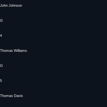
John Johnson
G
4
Thomas Williams
G
5
Thomas Davis