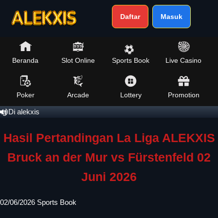
Daftar
Masuk
Beranda
Slot Online
Sports Book
Live Casino
Poker
Arcade
Lottery
Promotion
 alekxis
Hasil Pertandingan La Liga ALEKXIS
Bruck an der Mur vs Fürstenfeld 02
Juni 2026
02/06/2026
Sports Book