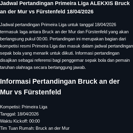
Jadwal Pertandingan Primeira Liga ALEKXIS Bruck
an der Mur vs Fürstenfeld 18/04/2026
Jadwal pertandingan Primeira Liga untuk tanggal 18/04/2026
termasuk laga antara Bruck an der Mur dan Fürstenfeld yang akan
berlangsung pukul 00:00. Pertandingan ini merupakan bagian dari
kompetisi resmi Primeira Liga dan masuk dalam jadwal pertandingan
sepak bola yang menarik untuk diikuti. Informasi pertandingan
disajikan sebagai referensi bagi penggemar sepak bola dan pemain
taruhan olahraga secara bertanggung jawab.
Informasi Pertandingan Bruck an der
Mur vs Fürstenfeld
Kompetisi: Primeira Liga
Tanggal: 18/04/2026
Waktu Kickoff: 00:00
Tim Tuan Rumah: Bruck an der Mur