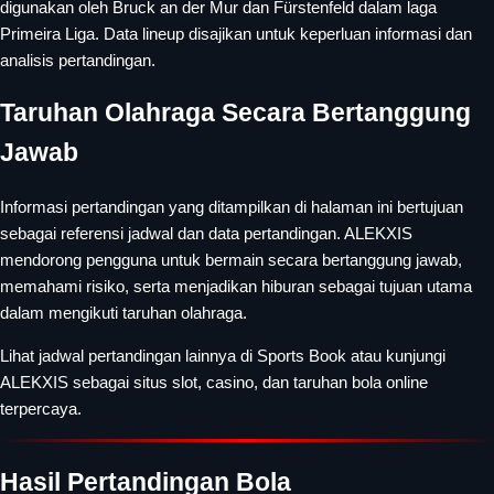
digunakan oleh Bruck an der Mur dan Fürstenfeld dalam laga
Primeira Liga. Data lineup disajikan untuk keperluan informasi dan
analisis pertandingan.
Taruhan Olahraga Secara Bertanggung
Jawab
Informasi pertandingan yang ditampilkan di halaman ini bertujuan
sebagai referensi jadwal dan data pertandingan. ALEKXIS
mendorong pengguna untuk bermain secara bertanggung jawab,
memahami risiko, serta menjadikan hiburan sebagai tujuan utama
dalam mengikuti taruhan olahraga.
Lihat jadwal pertandingan lainnya di
Sports Book
atau kunjungi
ALEKXIS
sebagai situs slot, casino, dan taruhan bola online
terpercaya.
Hasil Pertandingan Bola