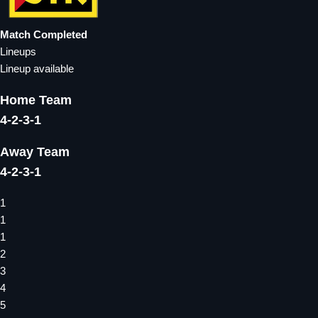
Match Completed
Lineups
Lineup available
Home Team
4-2-3-1
Away Team
4-2-3-1
1
1
1
2
3
4
5