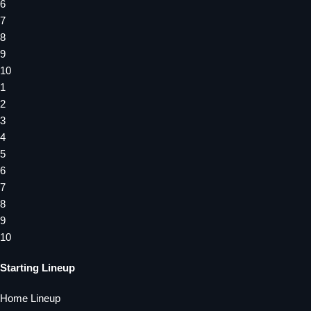
6
7
8
9
10
1
2
3
4
5
6
7
8
9
10
Starting Lineup
Home Lineup