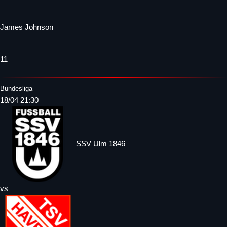
James Johnson
11
Bundesliga
18/04 21:30
SSV Ulm 1846
vs