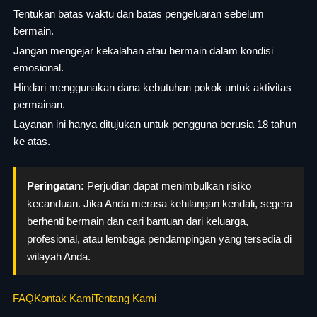
Tentukan batas waktu dan batas pengeluaran sebelum
bermain.
Jangan mengejar kekalahan atau bermain dalam kondisi
emosional.
Hindari menggunakan dana kebutuhan pokok untuk aktivitas
permainan.
Layanan ini hanya ditujukan untuk pengguna berusia 18 tahun
ke atas.
Peringatan:
Perjudian dapat menimbulkan risiko
kecanduan. Jika Anda merasa kehilangan kendali, segera
berhenti bermain dan cari bantuan dari keluarga,
profesional, atau lembaga pendampingan yang tersedia di
wilayah Anda.
FAQ
Kontak Kami
Tentang Kami