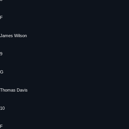
F
James Wilson
9
G
Thomas Davis
10
F