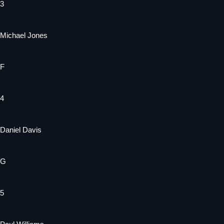
3
Michael Jones
F
4
Daniel Davis
G
5