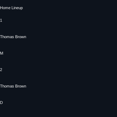
Home Lineup
1
Thomas Brown
M
2
Thomas Brown
D