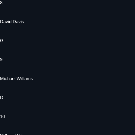
8
David Davis
G
9
Michael Williams
D
10