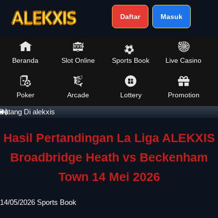
Daftar
Masuk
Beranda
Slot Online
Sports Book
Live Casino
Poker
Arcade
Lottery
Promotion
g Di alekxis
Hasil Pertandingan La Liga ALEKXIS
Broadbridge Heath vs Beckenham
Town 14 Mei 2026
14/05/2026
Sports Book