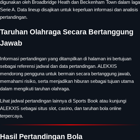
digunakan oleh Broadbridge Heath dan Beckenham Town dalam laga
Serie A. Data lineup disajikan untuk keperluan informasi dan analisis
pertandingan.
Taruhan Olahraga Secara Bertanggung
Jawab
Informasi pertandingan yang ditampilkan di halaman ini bertujuan
sebagai referensi jadwal dan data pertandingan. ALEKXIS
mendorong pengguna untuk bermain secara bertanggung jawab,
memahami risiko, serta menjadikan hiburan sebagai tujuan utama
dalam mengikuti taruhan olahraga.
Lihat jadwal pertandingan lainnya di
Sports Book
atau kunjungi
ALEKXIS
sebagai situs slot, casino, dan taruhan bola online
terpercaya.
Hasil Pertandingan Bola