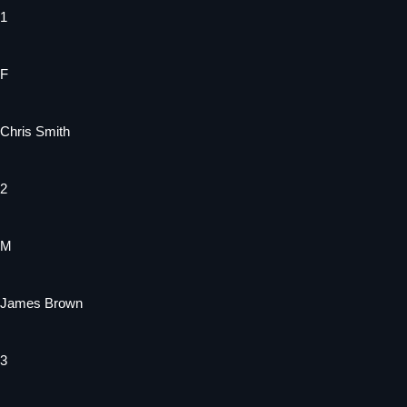
1
F
Chris Smith
2
M
James Brown
3