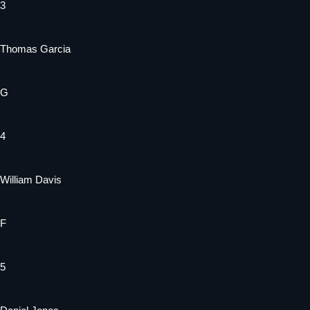
3
Thomas Garcia
G
4
William Davis
F
5