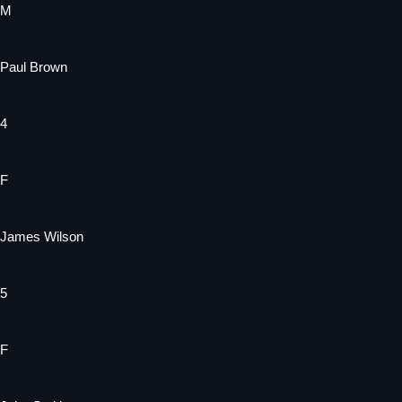
M
Paul Brown
4
F
James Wilson
5
F