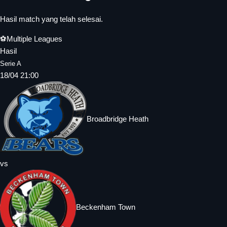
Hasil match yang telah selesai.
⚽
Multiple Leagues
Hasil
Serie A
18/04 21:00
Broadbridge Heath
vs
Beckenham Town