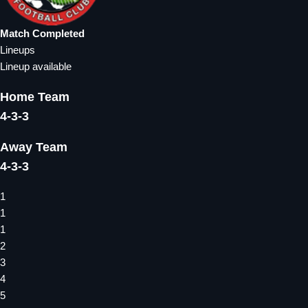
Match Completed
Lineups
Lineup available
Home Team
4-3-3
Away Team
4-3-3
1
1
1
2
3
4
5