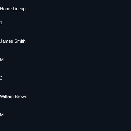
Home Lineup
1
James Smith
M
2
William Brown
M