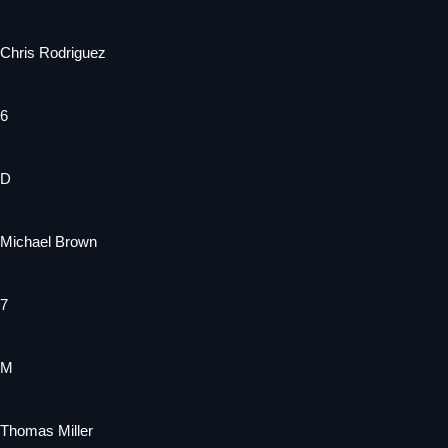
Chris Rodriguez
6
D
Michael Brown
7
M
Thomas Miller