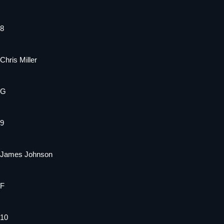
8
Chris Miller
G
9
James Johnson
F
10